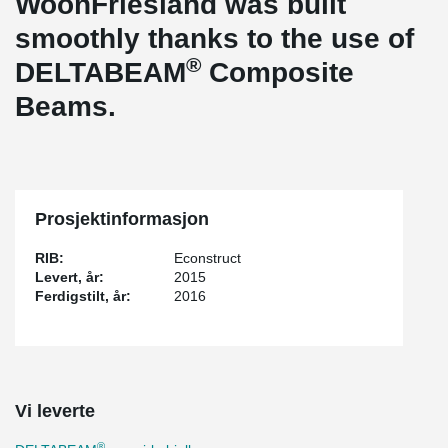
WoonFriesland was built
smoothly thanks to the use of
®
DELTABEAM
Composite
Beams.
Prosjektinformasjon
RIB:
Econstruct
Levert, år:
2015
Ferdigstilt, år:
2016
Vi leverte
®