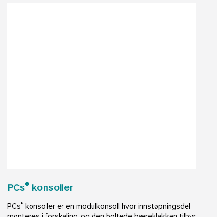
®
PCs
konsoller
®
PCs
konsoller er en modulkonsoll hvor innstøpningsdel
monteres i forskaling, og den boltede bæreklakken tilbyr