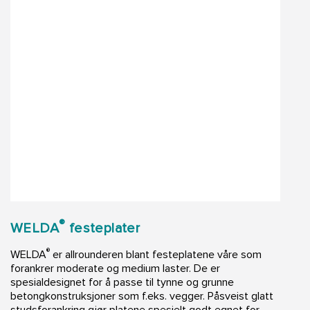
®
WELDA
festeplater
®
WELDA
er allrounderen blant festeplatene våre som
forankrer moderate og medium laster. De er
spesialdesignet for å passe til tynne og grunne
betongkonstruksjoner som f.eks. vegger. Påsveist glatt
studsforankring gjør platene spesielt godt egnet for