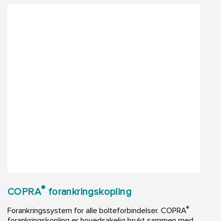
®
COPRA
forankringskopling
®
Forankringssystem for alle bolteforbindelser. COPRA
forankringskopling er hovedsakelig brukt sammen med