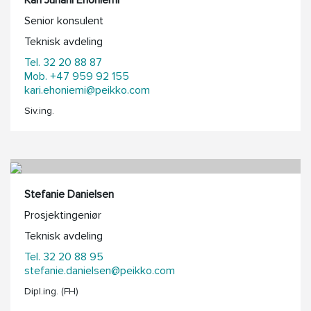
Kari Juhani Ehoniemi
Senior konsulent
Teknisk avdeling
Tel. 32 20 88 87
Mob. +47 959 92 155
kari.ehoniemi@peikko.com
Siv.ing.
Stefanie Danielsen
Prosjektingeniør
Teknisk avdeling
Tel. 32 20 88 95
stefanie.danielsen@peikko.com
Dipl.ing. (FH)