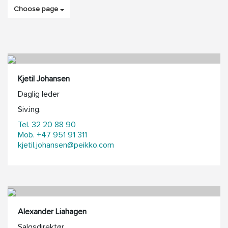
Choose page
Kjetil Johansen
Daglig leder
Siv.ing.
Tel. 32 20 88 90
Mob. +47 951 91 311
kjetil.johansen@peikko.com
Alexander Liahagen
Salgsdirektør