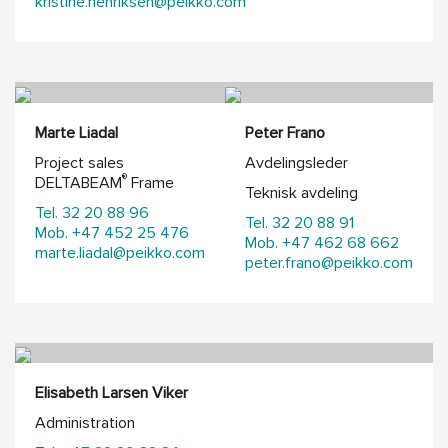
kristine.henriksen@peikko.com
Marte Liadal
Peter Frano
Project sales
Avdelingsleder
®
DELTABEAM
Frame
Teknisk avdeling
Tel. 32 20 88 96
Tel. 32 20 88 91
Mob. +47 452 25 476
Mob. +47 462 68 662
marte.liadal@peikko.com
peter.frano@peikko.com
Elisabeth Larsen Viker
Administration