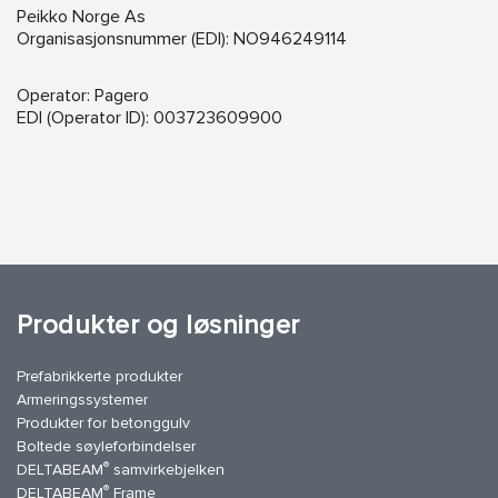
Peikko Norge As
Organisasjonsnummer (EDI): NO946249114
Operator: Pagero
EDI (Operator ID): 003723609900
Produkter og løsninger
Prefabrikkerte produkter
Armeringssystemer
Produkter for betonggulv
Boltede søyleforbindelser
®
DELTABEAM
samvirkebjelken
®
DELTABEAM
Frame