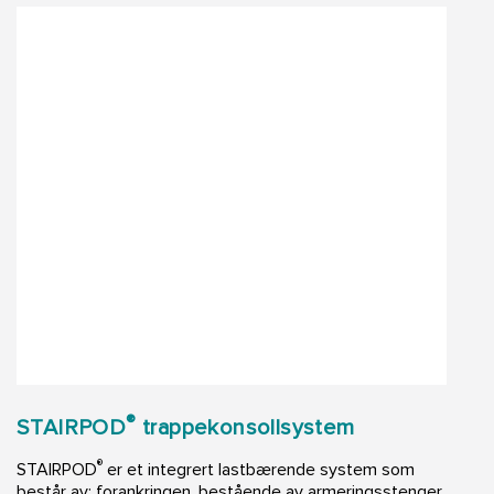
®
STAIRPOD
trappekonsollsystem
®
STAIRPOD
er et integrert lastbærende system som
består av: forankringen, bestående av armeringsstenger