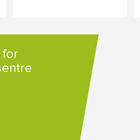
 for
sentre