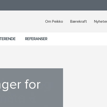
Om Peikko
Bærekraft
Nyheter
KTERENDE
REFERANSER
ger for
ikrere og
 måte å