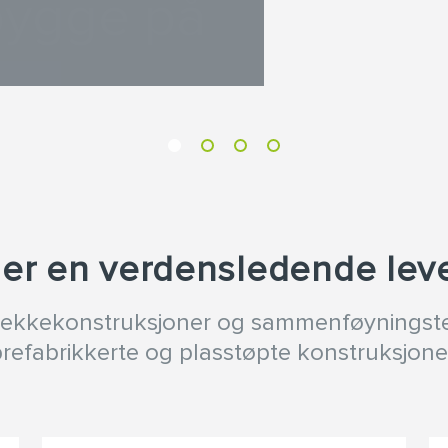
bygge på
 er en verdensledende lev
dekkekonstruksjoner og sammenføyningste
refabrikkerte og plasstøpte konstruksjone