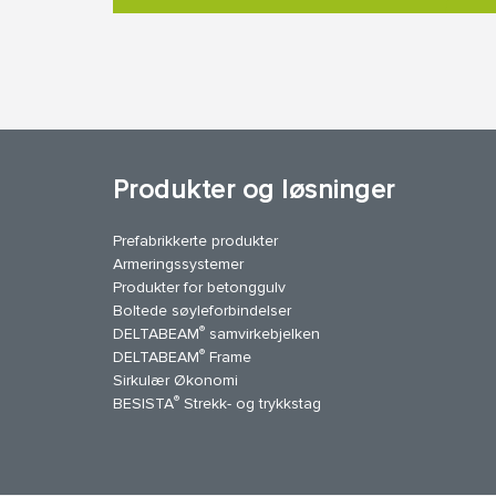
Produkter og løsninger
Prefabrikkerte produkter
Armeringssystemer
Produkter for betonggulv
Boltede søyleforbindelser
®
DELTABEAM
samvirkebjelken
®
DELTABEAM
Frame
uTube
Kontakt oss
Sirkulær Økonomi
®
BESISTA
Strekk- og trykkstag