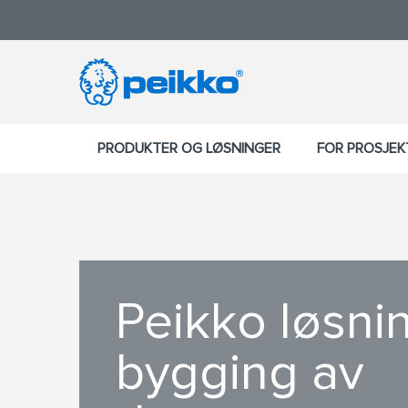
PRODUKTER OG LØSNINGER
FOR PROSJE
Peikko løsnin
En raskere, s
bygging av
mer effektiv