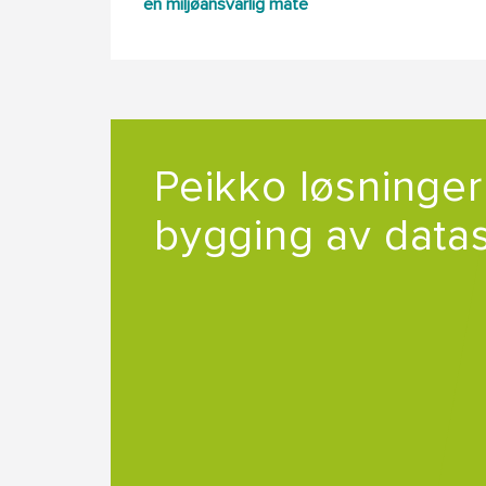
en miljøansvarlig måte
Peikko løsninger
bygging av data