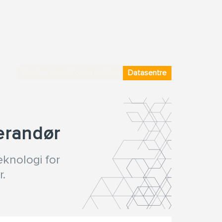
Nordea hovedkontoret, Orestad, Denmark
Datasentre
erandør
knologi for
r.