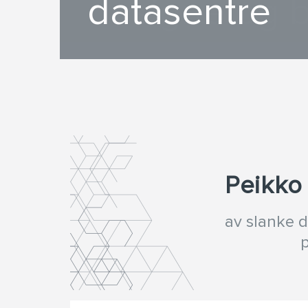
datasentre
designe og 
Peikko
av slanke 
p