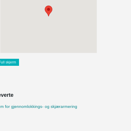
Full skjerm
everte
m for gjennomlokkings- og skjærarmering