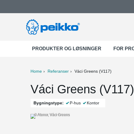
PRODUKTER OG LØSNINGER
FOR PR
Home
Referanser
Váci Greens (V117)
ter
Print
Mail
Váci Greens (V117)
Bygningstype:
P-hus
Kontor
© Atenor, Váci Greens