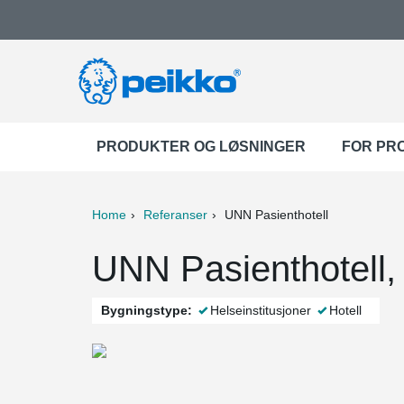
PRODUKTER OG LØSNINGER
FOR PR
Home
Referanser
UNN Pasienthotell
ter
Print
Mail
UNN Pasienthotell
Bygningstype:
Helseinstitusjoner
Hotell