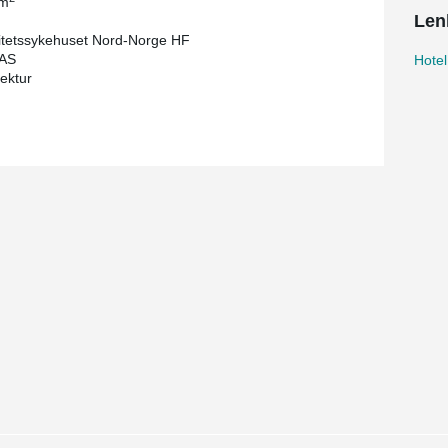
 m
Len
itetssykehuset Nord-Norge HF
 AS
Hotel
tektur