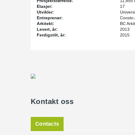
Prosjektstørrelse:
11,855
Etasjer:
17
Utvikler:
Univers
Entreprenør:
Consto
Arkitekt:
BC Arki
Levert, år:
2013
Ferdigstilt, år:
2015
Kontakt oss
Contacts