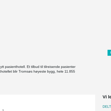
 pasienthotell. Et tilbud til tilreisende pasienter
hotellet blir Tromsøs høyeste bygg, hele 11.855
Vi l
DEL
2