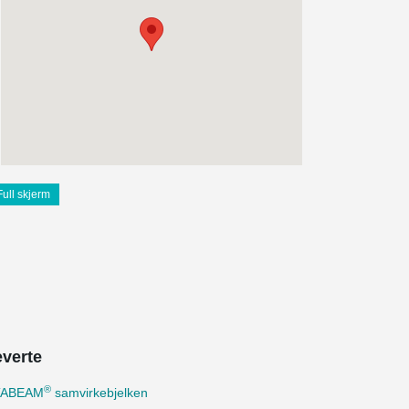
Full skjerm
everte
®
TABEAM
samvirkebjelken