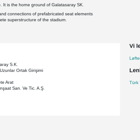
. It is the home ground of Galatasaray SK.
 and connections of prefabricated seat elements
ete superstructure of the stadium.
Vi l
Løft
aray S.K.
Len
Uzunlar Ortak Girişimi
te Arat
Türk
İnşaat San. Ve Tic. A.Ş.