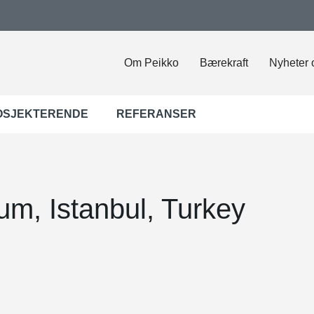
Om Peikko
Bærekraft
Nyheter 
OSJEKTERENDE
REFERANSER
um, Istanbul, Turkey