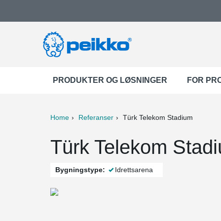
PRODUKTER OG LØSNINGER
FOR PR
Home
Referanser
Türk Telekom Stadium
ter
Print
Mail
Türk Telekom Stadi
Bygningstype:
Idrettsarena