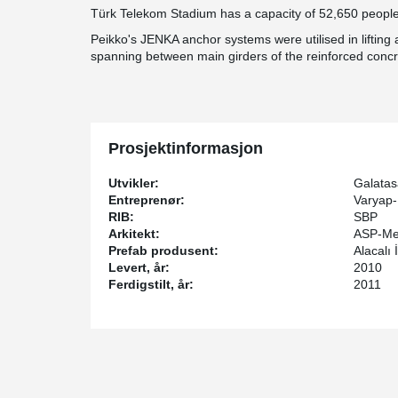
Türk Telekom Stadium has a capacity of 52,650 people
Peikko's JENKA anchor systems were utilised in lifting
spanning between main girders of the reinforced concr
Prosjektinformasjon
Utvikler:
Galatas
Entreprenør:
Varyap-
RIB:
SBP
Arkitekt:
ASP-Me
Prefab produsent:
Alacalı 
Levert, år:
2010
Ferdigstilt, år:
2011