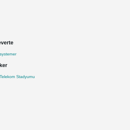
everte
esystemer
ker
 Telekom Stadyumu