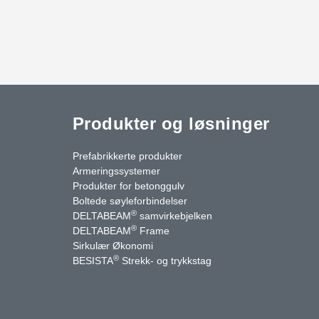
Produkter og løsninger
Prefabrikkerte produkter
Armeringssystemer
Produkter for betonggulv
Boltede søyleforbindelser
®
DELTABEAM
samvirkebjelken
®
DELTABEAM
Frame
uTube
Kontakt oss
Sirkulær Økonomi
®
BESISTA
Strekk- og trykkstag