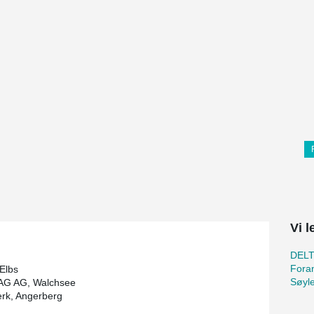
Vi l
DEL
Foran
 Elbs
Søyl
G AG, Walchsee
rk, Angerberg