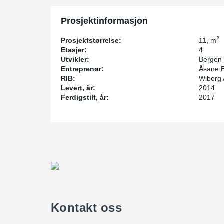
Prosjektinformasjon
2
Prosjektstørrelse:
11, m
Etasjer:
4
Utvikler:
Bergen
Entreprenør:
Åsane B
RIB:
Wiberg 
Levert, år:
2014
Ferdigstilt, år:
2017
Kontakt oss