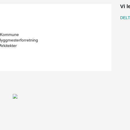
Vi l
DEL
 Kommune
yggmesterforretning
Arkitekter