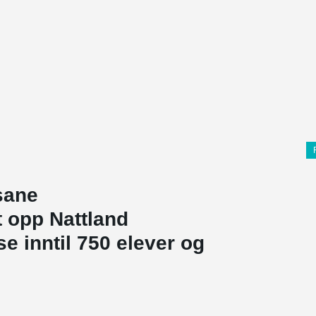
sane
t opp Nattland
 inntil 750 elever og