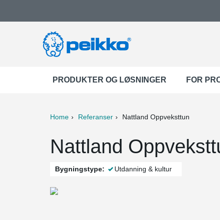
PRODUKTER OG LØSNINGER
FOR PR
Home
Referanser
Nattland Oppveksttun
ter
Print
Mail
Nattland Oppvekstt
Bygningstype:
Utdanning & kultur