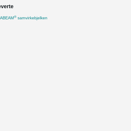
everte
®
TABEAM
samvirkebjelken