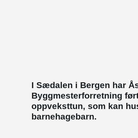
I Sædalen i Bergen har Å
Byggmesterforretning før
oppveksttun, som kan huse
barnehagebarn.