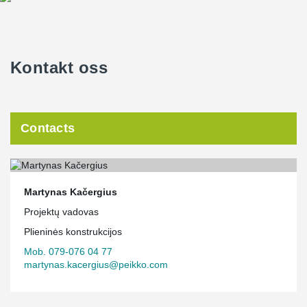
Kontakt oss
Contacts
Martynas Kačergius
Projektų vadovas
Plieninės konstrukcijos
Mob. 079-076 04 77
martynas.kacergius@peikko.com