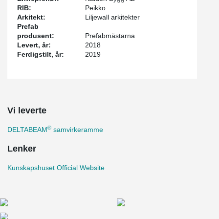
RIB:
Peikko
Arkitekt:
Liljewall arkitekter
Prefab
produsent:
Prefabmästarna
Levert, år:
2018
Ferdigstilt, år:
2019
Vi leverte
®
DELTABEAM
samvirkeramme
Lenker
Kunskapshuset Official Website