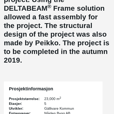
®
DELTABEAM
Frame solution
allowed a fast assembly for
the project. The structural
design of the project was also
made by Peikko. The project is
to be completed in the autumn
2019.
Prosjektinformasjon
2
Prosjektstørrelse:
23,000 m
Etasjer:
5
Utvikler:
Gällivare Kommun
Entreprenør:
Nåiden Bygg AB