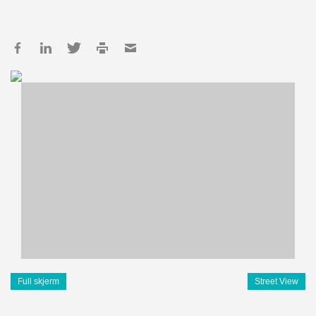
Full skjerm
Street View