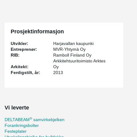
Prosjektinformasjon
Utvikler:
Harjavallan kaupunki
Entreprenør:
MVR-Yhtymä Oy
RIB:
Ramboll Finland Oy
Arkkitehtuuritoimisto Arktes
Arkitekt:
Oy
Ferdigstilt, år:
2013
Vi leverte
®
DELTABEAM
samvirkebjelken
Forankringsbolter
Festeplater