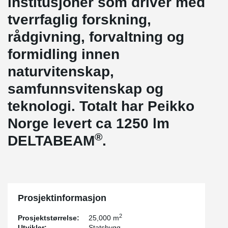
institusjoner som driver med
tverrfaglig forskning,
rådgivning, forvaltning og
formidling innen
naturvitenskap,
samfunnsvitenskap og
teknologi. Totalt har Peikko
Norge levert ca 1250 lm
®
DELTABEAM
.
Prosjektinformasjon
2
Prosjektstørrelse:
25,000 m
Utvikler:
Statsbygg