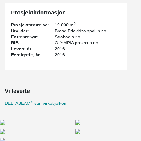
Prosjektinformasjon
2
Prosjektstørrelse:
19 000 m
Utvikler:
Brose Prievidza spol. s r.o.
Entreprenør:
Strabag s.r.o.
RIB:
OLYMPIA project s.r.o.
Levert, år:
2016
Ferdigstilt, år:
2016
Vi leverte
®
DELTABEAM
samvirkebjelken