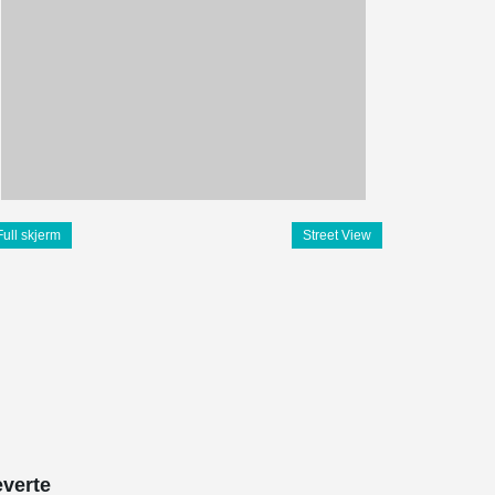
Full skjerm
Street View
everte