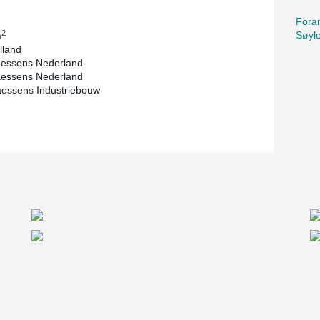
Foran
2
Søyl
m
lland
aessens Nederland
aessens Nederland
aessens Industriebouw