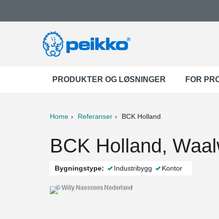
PRODUKTER OG LØSNINGER
FOR PR
Home
Referanser
BCK Holland
ter
Print
Mail
BCK Holland, Waalw
Bygningstype:
Industribygg
Kontor
© Willy Naessens Nederland