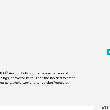
®
 HPM
Anchor Bolts for the new expansion of
ings, conveyor belts. The time needed to erect
ing as a whole was shortened significantly by
Vi l