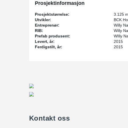
Prosjektinformasjon
Prosjektstørrelse:
3.125 
Utvikler:
BCK Ho
Entreprenør:
Willy N
RIB:
Willy N
Prefab produsent:
WIlly N
Levert, år:
2015
Ferdigstilt, år:
2015
Kontakt oss