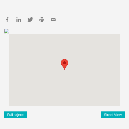
Full skjerm
Street View