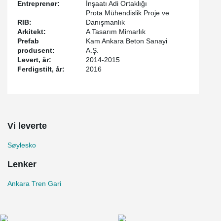
Entreprenør:
İnşaatı Adi Ortaklığı
Prota Mühendislik Proje ve
RIB:
Danışmanlık
Arkitekt:
A Tasarım Mimarlık
Prefab
Kam Ankara Beton Sanayi
produsent:
A.Ş.
Levert, år:
2014-2015
Ferdigstilt, år:
2016
Vi leverte
Søylesko
Lenker
Ankara Tren Gari