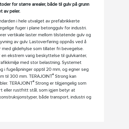
oder for større arealer, både til gulv på grunn
 av peler.
darden i hele utvalget av prefabrikkerte
gelige fuger i plane betonggulv for industri.
er vertikale laster mellom tilstøtende gulv og
skyvning av gulv. Lastoverføring oppnås ved å
 med glidehylse som tillater fri bevegelse.
 en ekstrem varig beskyttelse til gulvkanter,
trafikkmiljø med stor belastning. Systemet
ring i fugeåpninger opptil 20 mm, og egner seg
®
 mm til 300 mm. TERAJOINT
Strong kan
®
ybler. TERAJOINT
Strong er tilgjengelig som
eller rustfritt stål, som igjen betyr at
e konstruksjonstyper, både transport, industri og