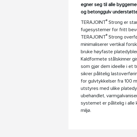
egner seg til alle byggemet
og betonggulv understøttet
®
TERAJOINT
Strong er stan
fugesystemer for fritt beve
®
TERAJOINT
Strong overfør
minimaliserer vertikal for
bruke høyfaste platedybler
Kaldformete stålskinner gir
som gjør dem ideelle i et 
sikrer pålitelig lastoverfø
for gulvtykkelser fra 100
utstyres med ulike plated
ubehandlet, varmgalvanisert 
systemet er pålitelig i all
miljø.