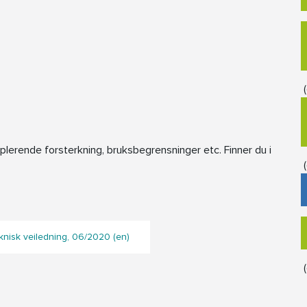
(
rende forsterkning, bruksbegrensninger etc. Finner du i
(
eknisk veiledning, 06/2020 (en)
(