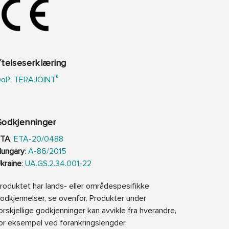
telseserklæring
®
oP: TERAJOINT
Godkjenninger
ETA
:
ETA-20/0488
ungary
:
A-86/2015
kraine
:
UA.GS.2.34.001-22
roduktet har lands- eller områdespesifikke
odkjennelser, se ovenfor. Produkter under
orskjellige godkjenninger kan avvikle fra hverandre,
or eksempel ved forankringslengder.