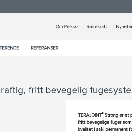
Om Peikko
Bærekraft
Nyheter
KTERENDE
REFERANSER
aftig, fritt bevegelig fugesyst
®
TERAJOINT
Strong er et 
fritt bevegelige fuger som
kvalitet i stål, permanent 