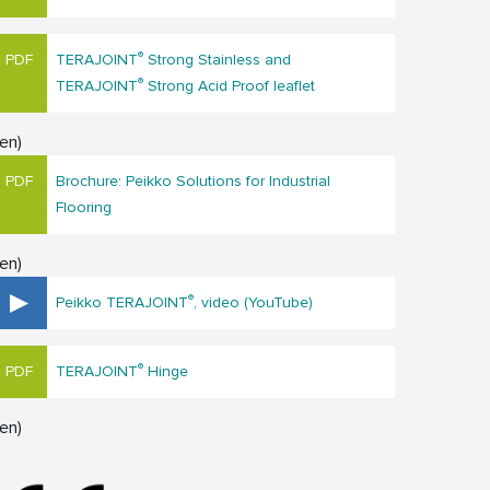
®
TERAJOINT
Strong Stainless and
®
TERAJOINT
Strong Acid Proof leaflet
en)
Brochure: Peikko Solutions for Industrial
Flooring
en)
®
Peikko TERAJOINT
, video (YouTube)
®
TERAJOINT
Hinge
en)