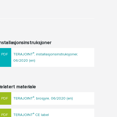
nstallasjonsinstruksjoner
®
TERAJOINT
, installasjonsinstruksjoner,
06/2020 (en)
elatert materiale
®
TERAJOINT
, brosjyre, 06/2020 (en)
®
TERAJOINT
CE label