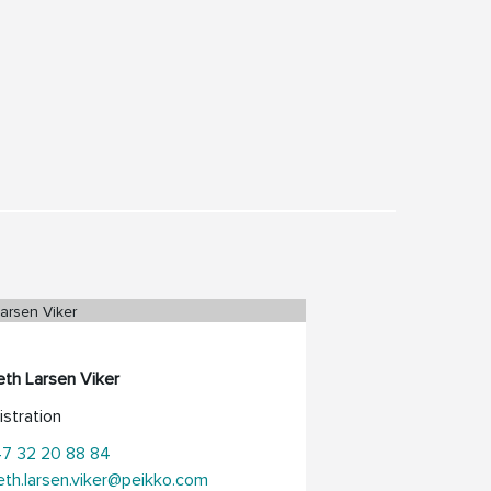
eth Larsen Viker
stration
47 32 20 88 84
eth.larsen.viker@peikko.com