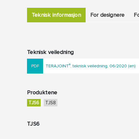
Teknisk informasjon
For designere
F
Teknisk veiledning
®
TERAJOINT
, teknisk veiledning, 06/2020 (en)
Produktene
TJS6
TJS8
TJS6