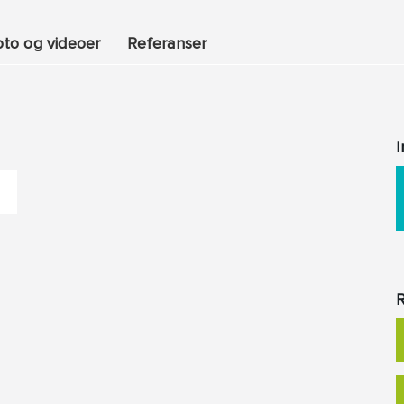
oto og videoer
Referanser
I
R