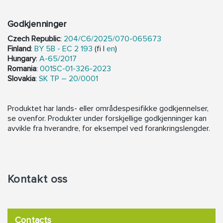
Godkjenninger
Czech Republic
:
204/C6/2025/070-065673
Finland
:
BY 5B - EC 2 193
(fi |
en
)
Hungary
:
A-65/2017
Romania
:
001SC-01-326-2023
Slovakia
:
SK TP – 20/0001
Produktet har lands- eller områdespesifikke godkjennelser,
se ovenfor. Produkter under forskjellige godkjenninger kan
avvikle fra hverandre, for eksempel ved forankringslengder.
Kontakt oss
Contacts