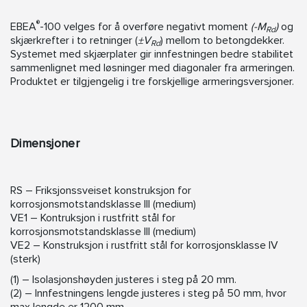
®
EBEA
-100 velges for å overføre negativt moment
(-M
)
og
Rd
skjærkrefter i to retninger (
±V
) mellom to betongdekker.
Rd
Systemet med skjærplater gir innfestningen bedre stabilitet
sammenlignet med løsninger med diagonaler fra armeringen.
Produktet er tilgjengelig i tre forskjellige armeringsversjoner.
Dimensjoner
RS – Friksjonssveiset konstruksjon for
korrosjonsmotstandsklasse III (medium)
VE1 – Kontruksjon i rustfritt stål for
korrosjonsmotstandsklasse III (medium)
VE2 – Konstruksjon i rustfritt stål for korrosjonsklasse IV
(sterk)
(1) – Isolasjonshøyden justeres i steg på 20 mm.
(2) – Innfestningens lengde justeres i steg på 50 mm, hvor