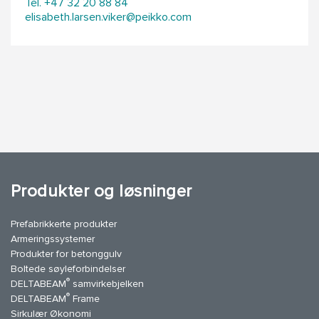
Tel. +47 32 20 88 84
elisabeth.larsen.viker@peikko.com
Produkter og løsninger
Prefabrikkerte produkter
Armeringssystemer
Produkter for betonggulv
Boltede søyleforbindelser
®
DELTABEAM
samvirkebjelken
®
DELTABEAM
Frame
Sirkulær Økonomi