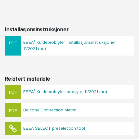
Installasjonsinstruksjoner
®
EBEA
Kuldebrobryter, installasjonsinstruksjoner,
11/2021 (no)
Relatert materiale
®
EBEA
Kuldebrobryter, brosjyre, 11/2021 (no)
Balcony Connection Matrix
EBEA SELECT preselection tool