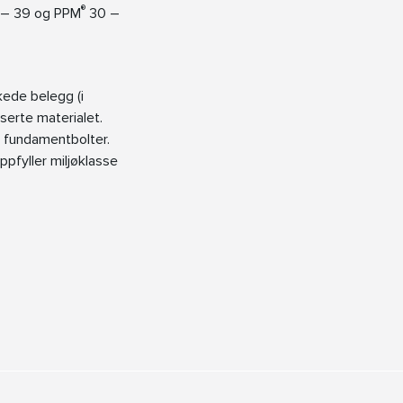
®
– 39 og PPM
30 –
ede belegg (i
iserte materialet.
fundamentbolter.
pfyller miljøklasse