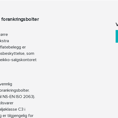
 forankringsbolter
V
tørre
ekstra
rflatebelegg er
onsbeskyttelse, som
 Peikko-salgskontoret
vennlig
forankringsbolter.
il NS-EN ISO 2063).
ilsvarer
ljøklasse C3 i
r tilgjengelig for