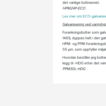
det vanlige boltnavnet:
HPM24P-ECO
Les mer om ECO-galvanise
Galvanisering ved varmdy
Forankringsbolter som galv
1461), dyppes helt i det g
HPM- og PPM-forankringsb
55 µm, som oppfyller milj
Hvordan bestiller jeg bolt
legg til -HDG etter det van
PPM30L-HDG