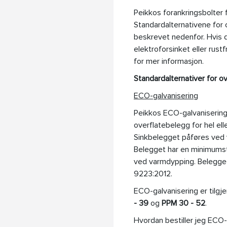
Peikkos forankringsbolter 
Standardalternativene for 
beskrevet nedenfor. Hvis 
elektroforsinket eller rust
for mer informasjon.
Standardalternativer for o
ECO-galvanisering
Peikkos ECO-galvanisering 
overflatebelegg for hel elle
Sinkbelegget påføres ved v
Belegget har en minimumst
ved varmdypping. Belegget
9223:2012.
ECO-galvanisering er tilgj
- 39
og
PPM 30 - 52
.
Hvordan bestiller jeg ECO-