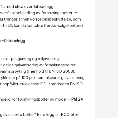
fås med ulike overflatebelegg.
overflatebehandling av forankringsbolter er
du trenger annen korrosjonsbeskyttelse, som
fritt stål, kan du kontakte Peikko-salgskontoret
verflatebelegg
er et prisgunstig og miljøvennlig
r delvis galvanisering av forankringsbolter.
armsprøyting (i henhold til EN ISO 2063).
ykkelse på 100 µm, som tilsvarer galvanisering
 oppfyller miljøklasse C3 i standarden EN ISO
engelig for forankringsbolter av modell
HPM 24
galvaniserte bolter? Bare legg til -ECO etter