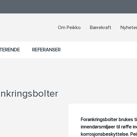
Om Peikko
Bærekraft
Nyheter
KTERENDE
REFERANSER
ankringsbolter
Forankringsbolter brukes til
innendørsmiljøer til røffe 
korrosjonsbeskyttelse. Peik