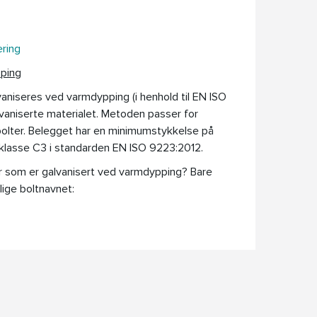
ring
pping
aniseres ved varmdypping (i henhold til EN ISO
alvaniserte materialet. Metoden passer for
olter. Belegget har en minimumstykkelse på
øklasse C3 i standarden EN ISO 9223:2012.
er som er galvanisert ved varmdypping? Bare
lige boltnavnet: