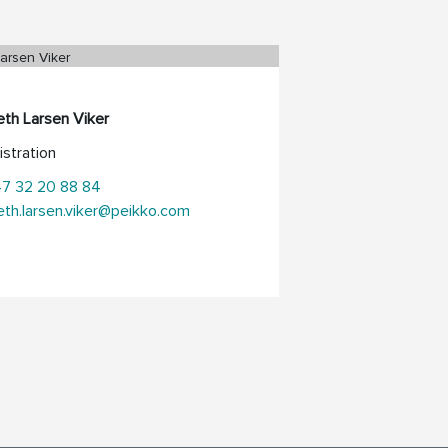
eth Larsen Viker
stration
47 32 20 88 84
eth.larsen.viker@peikko.com